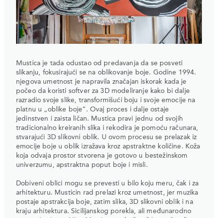
Mustica je tada odustao od predavanja da se posveti
slikanju, fokusirajući se na oblikovanje boje. Godine 1994.
njegova umetnost je napravila značajan iskorak kada je
počeo da koristi softver za 3D modeliranje kako bi dalje
razradio svoje slike, transformišući boju i svoje emocije na
platnu u „oblike boje“. Ovaj proces i dalje ostaje
jedinstven i zaista ličan. Mustica pravi jednu od svojih
tradicionalno kreiranih slika i rekodira je pomoću računara,
stvarajući 3D slikovni oblik. U ovom procesu se prelazak iz
emocije boje u oblik izražava kroz apstraktne količine. Koža
koja odvaja prostor stvorena je gotovo u bestežinskom
univerzumu, apstraktna poput boje i misli.
Dobiveni oblici mogu se prevesti u bilo koju meru, čak i za
arhitekturu. Musticin rad prelazi kroz umetnost, jer muzika
postaje apstrakcija boje, zatim slika, 3D slikovni oblik i na
kraju arhitektura. Sicilijanskog porekla, ali međunarodno