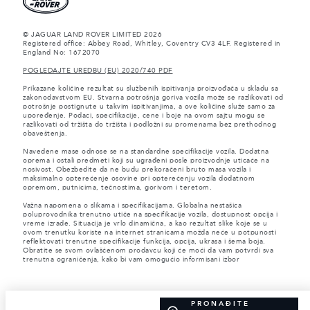
© JAGUAR LAND ROVER LIMITED 2026
Registered office: Abbey Road, Whitley, Coventry CV3 4LF. Registered in
England No: 1672070
POGLEDAJTE UREDBU (EU) 2020/740 PDF
Prikazane količine rezultat su službenih ispitivanja proizvođača u skladu sa
zakonodavstvom EU. Stvarna potrošnja goriva vozila može se razlikovati od
potrošnje postignute u takvim ispitivanjima, a ove količine služe samo za
upoređenje. Podaci, specifikacije, cene i boje na ovom sajtu mogu se
razlikovati od tržišta do tržišta i podložni su promenama bez prethodnog
obaveštenja.
Navedene mase odnose se na standardne specifikacije vozila. Dodatna
oprema i ostali predmeti koji su ugrađeni posle proizvodnje uticaće na
nosivost. Obezbedite da ne budu prekoračeni bruto masa vozila i
maksimalno opterećenje osovine pri opterećenju vozila dodatnom
opremom, putnicima, tečnostima, gorivom i teretom.
Važna napomena o slikama i specifikacijama. Globalna nestašica
poluprovodnika trenutno utiče na specifikacije vozila, dostupnost opcija i
vreme izrade. Situacija je vrlo dinamična, a kao rezultat slike koje se u
ovom trenutku koriste na internet stranicama možda neće u potpunosti
reflektovati trenutne specifikacije funkcija, opcija, ukrasa i šema boja.
Obratite se svom ovlašćenom prodavcu koji će moći da vam potvrdi sva
trenutna ograničenja, kako bi vam omogućio informisani izbor
PRONAĐITE