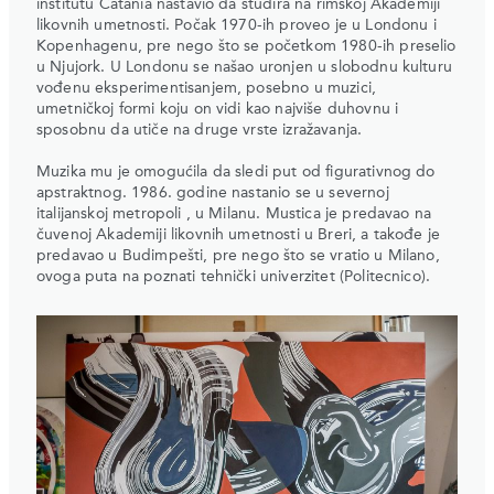
institutu Catania nastavio da studira na rimskoj Akademiji
likovnih umetnosti. Počak 1970-ih proveo je u Londonu i
Kopenhagenu, pre nego što se početkom 1980-ih preselio
u Njujork. U Londonu se našao uronjen u slobodnu kulturu
vođenu eksperimentisanjem, posebno u muzici,
umetničkoj formi koju on vidi kao najviše duhovnu i
sposobnu da utiče na druge vrste izražavanja.
Muzika mu je omogućila da sledi put od figurativnog do
apstraktnog. 1986. godine nastanio se u severnoj
italijanskoj metropoli , u Milanu. Mustica je predavao na
čuvenoj Akademiji likovnih umetnosti u Breri, a takođe je
predavao u Budimpešti, pre nego što se vratio u Milano,
ovoga puta na poznati tehnički univerzitet (Politecnico).