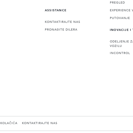
PREGLED
EXPERIENCE 
ASSISTANCE
PUTOVANJE
KONTAKTIRAJTE NAS
PRONAĐITE DILERA
INOVACIJE I
ODELJENJE Z
VOZILU
INCONTROL
 KOLAČIĆA
KONTAKTIRAJTE NAS