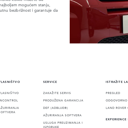
 najboljem mogućem stanju,
tnu bezbrižnost i garantuje da
VLASNIŠTVO
SERVICE
ISTRAŽITE L
VLASNIŠTVO
ZAKAŽITE SERVIS
PREGLED
INCONTROL
PRODUŽENA GARANCIJA
ODGOVORNO 
AŽURIRANJA
DEF (ADBLUE®)
LAND ROVER 
SOFTVERA
AŽURIRANJA SOFTVERA
EXPERIENCE
USLUGA PREUZIMANJA I
ISPORUKE