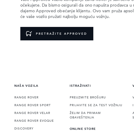
očekujete. Da bismo osigurali da ono napušta prodavca u
dajemo Approved obećanje klijentu. Ovo vam pruža apsolu
će vaše vozilo pružati najbolju moguću vožnju.
PRETRAŽITE APPROVED
NAŠA VOZILA
ISTRAŽIVATI
RANGE ROVER
PREUZMITE BROŠURU
RANGE ROVER SPORT
PRIJAVITE SE ZA TEST VOŽNJU
RANGE ROVER VELAR
ŽELIM DA PRIMAM
OBAVEŠTENJA
RANGE ROVER EVOQUE
DISCOVERY
ONLINE STORE