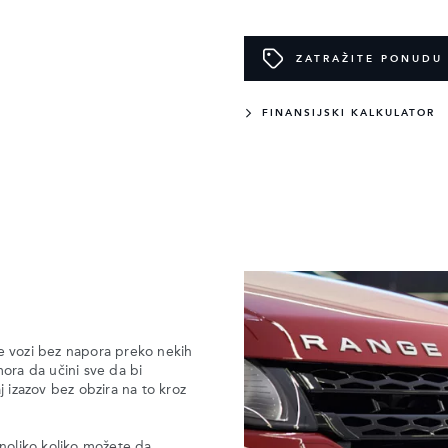
ZATRAŽITE PONUDU
FINANSIJSKI KALKULATOR
se vozi bez napora preko nekih
ra da učini sve da bi
izazov bez obzira na to kroz
noliko koliko možete da