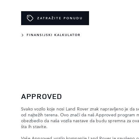
ZATRAŽITE PONUDU
FINANSIJSKI KALKULATOR
APPROVED
Svako vozilo koje nosi Land Rover znak napravljeno je da 
od najtežih terena. Ovo znači da naš Approved program mo
obezbedio da naša vozila nastave da budu spremna za ovaj 
šta ih stavite.
Vaše Approved vozilo kompanije Land Rover je savršeno o