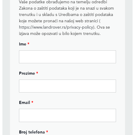
Vaše podatke obrađujemo na temelju odredbi
Zakona o zaštiti podataka koji je na snazi ​​u svakom
trenutku i u skladu s Uredbama o zaštiti podataka
koje možete pronaći na našoj web stranici (
https://www.landrover.rs/privacy-policy
). Ova se
izjava može opozvati u bilo kojem trenutku.
Ime
*
Prezime
*
Email
*
Broj telefona
*