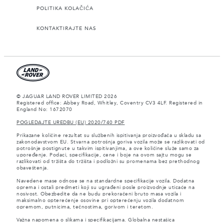
POLITIKA KOLAČIĆA
KONTAKTIRAJTE NAS
© JAGUAR LAND ROVER LIMITED 2026
Registered office: Abbey Road, Whitley, Coventry CV3 4LF. Registered in
England No: 1672070
POGLEDAJTE UREDBU (EU) 2020/740 PDF
Prikazane količine rezultat su službenih ispitivanja proizvođača u skladu sa
zakonodavstvom EU. Stvarna potrošnja goriva vozila može se razlikovati od
potrošnje postignute u takvim ispitivanjima, a ove količine služe samo za
upoređenje. Podaci, specifikacije, cene i boje na ovom sajtu mogu se
razlikovati od tržišta do tržišta i podložni su promenama bez prethodnog
obaveštenja.
Navedene mase odnose se na standardne specifikacije vozila. Dodatna
oprema i ostali predmeti koji su ugrađeni posle proizvodnje uticaće na
nosivost. Obezbedite da ne budu prekoračeni bruto masa vozila i
maksimalno opterećenje osovine pri opterećenju vozila dodatnom
opremom, putnicima, tečnostima, gorivom i teretom.
Važna napomena o slikama i specifikacijama. Globalna nestašica