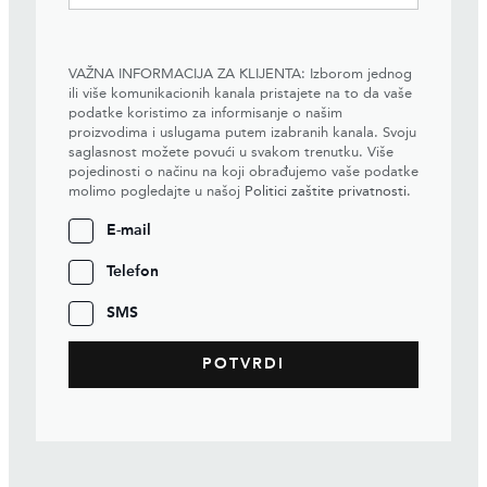
VAŽNA INFORMACIJA ZA KLIJENTA: Izborom jednog
ili više komunikacionih kanala pristajete na to da vaše
podatke koristimo za informisanje o našim
proizvodima i uslugama putem izabranih kanala. Svoju
saglasnost možete povući u svakom trenutku. Više
pojedinosti o načinu na koji obrađujemo vaše podatke
molimo pogledajte u našoj
Politici zaštite privatnosti
.
E-mail
Telefon
SMS