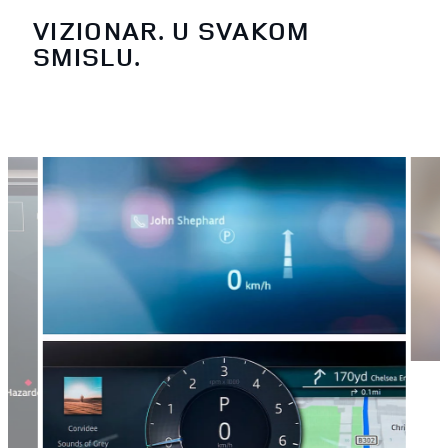
VIZIONAR. U SVAKOM
SMISLU.
3
/
4
STA
Pronađ