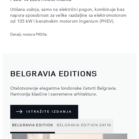
Utišana vožnja, samo na električni pogon, kombinuje bez
napora sposobnost za velike razdaljine sa elektromotorom
od 105 kW i benzinskim motorom Ingenium (PHEV).
Detalji motora P400e.
BELGRAVIA EDITIONS
Otelotvorenje elegantne londonske četvrti Belgravia.
Harmonija klasične i savremene arhitekture.
ISTRAŽITE IZDANJA
BELGRAVIA EDITION
BELGRAVIA EDITION SATIN