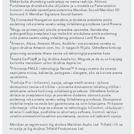
Efekat buke drumskog saobraćaja na vreme reakcije. Aktivno
Poništavanje drumske buke uključeno je u modele sa Panoramskim
krovom i modele opremljene sistemima Meridian Sound/Meridian 3D
Surround ili Meridian Signature Sound System.
2
Za Connected Navigation potrebna je dodatna pretplata posle
početnog roka prema savetu vašeg ovlašćenog prodavca Land Rovera.
3
Mogu se primenjivati pravila pravedne upotrebe. Standardna
jednogodišnja pretplata koja može biti produžena posle početnog
roka prema savetu vašeg ovlašćenog prodavca Land Rovera.
4
Amazon, Alexa, Amazon Music, Audible i sve povezane oznake su
žigovi društva Amazon.com, Inc. ili njegovih filijala. Određene funkcije
glasovnog asistenta Alexa zavise od tehnologije pametne kuće.
5
Apple CarPlay® je žig društva Apple Inc. Moguće je da su za krajnjeg
korisnika merodavni uslovi društva Apple Inc.
6
Filtriranje PM2,5 i tehnologija Nanoe™ X mogu znatno da smanje
neprijatne mirise, bakterije, patogene i alergene, ako se koriste prema
uputstvima.
7
Funkcije Pivi i InControl, opcije, usluge trećih strana i njihova
dostupnost zavise od tržišta – proverite dostupnost lokalnog tržišta i
celokupne uslove kod svog ovlašćenog prodavca. Određene funkcije
dolaze sa pretplatom koju je potrebno dodatno obnoviti posle
početnog roka prema savetu vašeg Ovlašćenog prodavca. Dostupnost
mobilne mreže ne može biti garantovana na svim lokacijama. Prikazane
informacije i slike koje se odnose na tehnologiju InControl, uključujući i
ekrane ili sadržaje, podložne su ažuriranju softvera, kontroli verzija i
ostalim sistemskim/vizuelnim promenama, zavisno od izabranih opcija.
Meridian je registrovani žig društva Meridian Audio Ltd. Trifield i lik sa
tri polja je žig društva Trifield Productions Ltd.