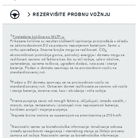
REZERVIŠITE PROBNU VOŽNJU
✝
Pogledajte količine po WLTP-u.
Prikazane količine su rezultat službenih ispitivanja proizvođača u skladu
sa zakonodavstvom EU sa potpuno napunjenom baterijom. Samo u
svrhu upoređenja. Stvarne brojke mogu se razlikovati. CO
,
2
ekonomičnosti potrošnje goriva, potrošnji energije i dometu mogu se
razlikovati zavisno od faktora kao što su stil vožnje, uslovi okoline,
opterećenje, oprema točkova, ugrađeni dodaci, ruta puta i stanje
baterije. Podaci o dometu zasnivaju se na proizvodnom vozilu na
standardizovanoj ruti.
§
Podaci o EV dometu zasnivaju se na proizvodnom vozilu na
standardizovanoj ruti. Ostvareni domet razlikovaće se zavisno od vozila
i stanja baterije, stvarne rute, kao i okruženja i stila vožnje.
‡
Vreme punjenja zavisi od mnogih faktora, uključujući, između ostalih, i
starost, stanje, temperaturu i postojeći nivo napunjenosti baterije;
korišćeni punjač i trajanje punjenja.
*
Najveća brzina motora sa suspenzijom sa amortizerima je 210 km/h.
1
Nacionalni centar za biotehnološke informacije: Istraživanje odnosa
između sposobnosti reagovanja i mentalnog stanja za Onlajn procenu
zamora od vožnje. Nacionalni centar za biotehnološke informacije: