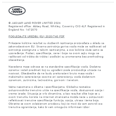
© JAGUAR LAND ROVER LIMITED 2026
Registered office: Abbey Road, Whitley, Coventry CV3 4LF. Registered in
England No: 1672070
POGLEDAJTE UREDBU (EU) 2020/740 PDF
Prikazane količine rezultat su službenih ispitivanja proizvođača u skladu sa
zakonodavstvom EU. Stvarna potrošnja goriva vozila može se razlikovati od
potrošnje postignute u takvim ispitivanjima, a ove količine služe samo za
upoređenje. Podaci, specifikacije, cene i boje na ovom sajtu mogu se
razlikovati od tržišta do tržišta i podložni su promenama bez prethodnog
obaveštenja.
Navedene mase odnose se na standardne specifikacije vozila. Dodatna
oprema i ostali predmeti koji su ugrađeni posle proizvodnje uticaće na
nosivost. Obezbedite da ne budu prekoračeni bruto masa vozila i
maksimalno opterećenje osovine pri opterećenju vozila dodatnom
opremom, putnicima, tečnostima, gorivom i teretom.
Važna napomena o slikama i specifikacijama. Globalna nestašica
poluprovodnika trenutno utiče na specifikacije vozila, dostupnost opcija i
vreme izrade. Situacija je vrlo dinamična, a kao rezultat slike koje se u
ovom trenutku koriste na internet stranicama možda neće u potpunosti
reflektovati trenutne specifikacije funkcija, opcija, ukrasa i šema boja.
Obratite se svom ovlašćenom prodavcu koji će moći da vam potvrdi sva
trenutna ograničenja, kako bi vam omogućio informisani izbor