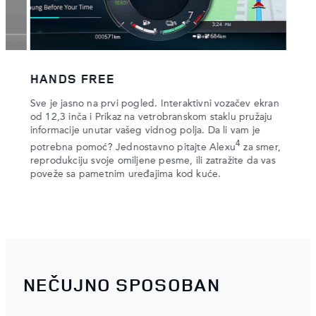
kog m
Remo
mirni 
upozo
do bi
HANDS FREE
rašinu
Sve je jasno na prvi pogled. Interaktivni vozačev ekran
čući
od 12,3 inča i Prikaz na vetrobranskom staklu pružaju
informacije unutar vašeg vidnog polja. Da li vam je
4
potrebna pomoć? Jednostavno pitajte Alexu
za smer,
 da
reprodukciju svoje omiljene pesme, ili zatražite da vas
poveže sa pametnim uređajima kod kuće.
NEČUJNO SPOSOBAN