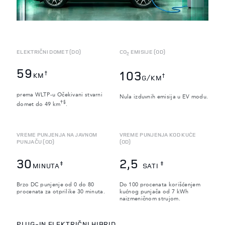
ELEKTRIČNI DOMET (DO)
CO
EMISIJE (OD)
2
59
103
†
KM
†
G/KM
prema WLTP-u Očekivani stvarni
Nula izduvnih emisija u EV modu.
†§
domet do 49 km
.
VREME PUNJENJA NA JAVNOM
VREME PUNJENJA KOD KUĆE
PUNJAČU (OD)
(OD)
30
2,5
‡
‡
MINUTA
SATI
Brzo DC punjenje od 0 do 80
Do 100 procenata korišćenjem
procenata za otprilike 30 minuta.
kućnog punjača od 7 kWh
naizmeničnom strujom.
PLUG-IN ELEKTRIČNI HIBRID