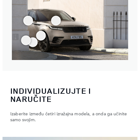
INDIVIDUALIZUJTE I
NARUČITE
Izaberite između četiri izražajna modela, a onda ga učinite
samo svojim.