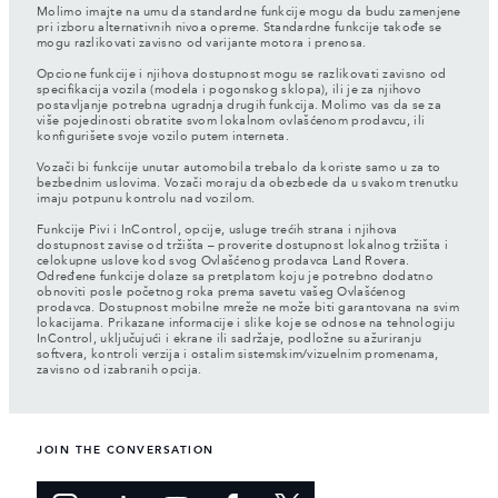
Molimo imajte na umu da standardne funkcije mogu da budu zamenjene
pri izboru alternativnih nivoa opreme. Standardne funkcije takođe se
mogu razlikovati zavisno od varijante motora i prenosa.
Opcione funkcije i njihova dostupnost mogu se razlikovati zavisno od
specifikacija vozila (modela i pogonskog sklopa), ili je za njihovo
postavljanje potrebna ugradnja drugih funkcija. Molimo vas da se za
više pojedinosti obratite svom lokalnom ovlašćenom prodavcu, ili
konfigurišete svoje vozilo putem interneta.
Vozači bi funkcije unutar automobila trebalo da koriste samo u za to
bezbednim uslovima. Vozači moraju da obezbede da u svakom trenutku
imaju potpunu kontrolu nad vozilom.
Funkcije Pivi i InControl, opcije, usluge trećih strana i njihova
dostupnost zavise od tržišta – proverite dostupnost lokalnog tržišta i
celokupne uslove kod svog Ovlašćenog prodavca Land Rovera.
Određene funkcije dolaze sa pretplatom koju je potrebno dodatno
obnoviti posle početnog roka prema savetu vašeg Ovlašćenog
prodavca. Dostupnost mobilne mreže ne može biti garantovana na svim
lokacijama. Prikazane informacije i slike koje se odnose na tehnologiju
InControl, uključujući i ekrane ili sadržaje, podložne su ažuriranju
softvera, kontroli verzija i ostalim sistemskim/vizuelnim promenama,
zavisno od izabranih opcija.
JOIN THE CONVERSATION