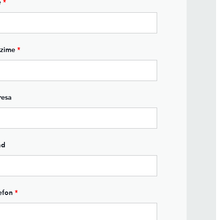
e
*
ezime
*
resa
ad
efon
*