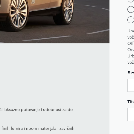
Upo
vož
Off
Otv
Urb
vož
E-m
Tit
ći luksuzno putovanje i udobnost za do
finih furnira i nizom materijala i završnih