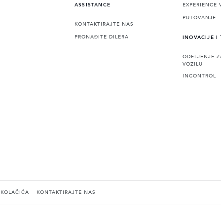
EXPERIENCE 
ASSISTANCE
PUTOVANJE
KONTAKTIRAJTE NAS
PRONAĐITE DILERA
INOVACIJE I
ODELJENJE Z
VOZILU
INCONTROL
 KOLAČIĆA
KONTAKTIRAJTE NAS