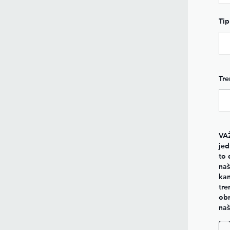
Tip
Tre
VA
jed
to 
naš
kan
tre
obr
na