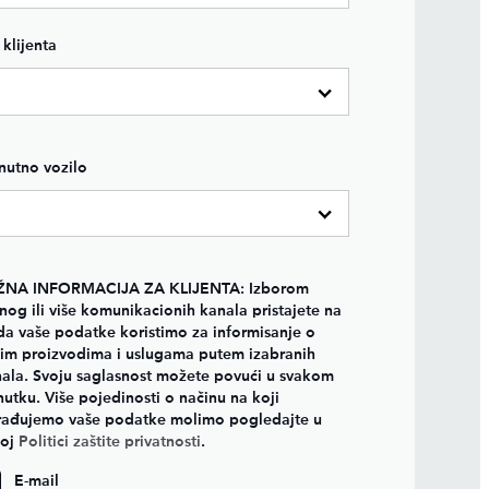
 klijenta
nutno vozilo
ŽNA INFORMACIJA ZA KLIJENTA: Izborom
nog ili više komunikacionih kanala pristajete na
da vaše podatke koristimo za informisanje o
im proizvodima i uslugama putem izabranih
ala. Svoju saglasnost možete povući u svakom
nutku. Više pojedinosti o načinu na koji
ađujemo vaše podatke molimo pogledajte u
šoj
Politici zaštite privatnosti
.
E-mail