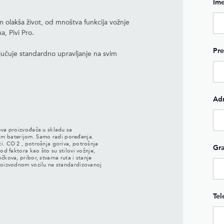
Im
 olakša život, od mnoštva funkcija vožnje
, Pivi Pro.
Pr
jučuje standardno upravljanje na svim
Ad
ova proizvođača u skladu sa
 baterijom. Samo radi poređenja.
i. CO 2 , potrošnja goriva, potrošnja
Gr
od faktora kao što su stilovi vožnje,
čkova, pribor, stvarna ruta i stanje
proizvodnom vozilu na standardizovanoj
Tel