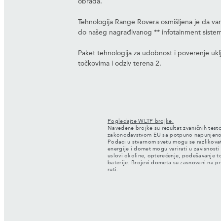
obrada.
Tehnologija Range Rovera osmišljena je da vam
do našeg nagrađivanog ** infotainment sistema
Paket tehnologija za udobnost i poverenje ukl
točkovima i odziv terena 2.
Pogledajte WLTP brojke.
Navedene brojke su rezultat zvaničnih test
zakonodavstvom EU sa potpuno napunjenom
Podaci u stvarnom svetu mogu se razlikovat
energije i domet mogu varirati u zavisnosti 
uslovi okoline, opterećenje, podešavanje to
baterije. Brojevi dometa su zasnovani na 
ruti.