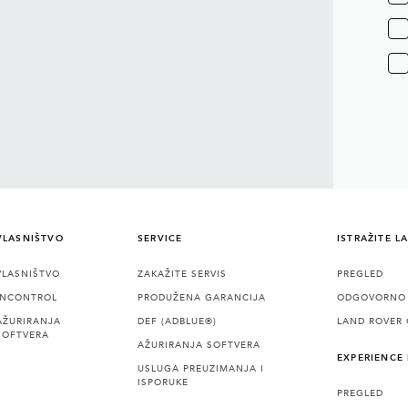
VLASNIŠTVO
SERVICE
ISTRAŽITE L
VLASNIŠTVO
ZAKAŽITE SERVIS
PREGLED
INCONTROL
PRODUŽENA GARANCIJA
ODGOVORNO 
AŽURIRANJA
DEF (ADBLUE®)
LAND ROVER 
SOFTVERA
AŽURIRANJA SOFTVERA
EXPERIENCE
USLUGA PREUZIMANJA I
ISPORUKE
PREGLED