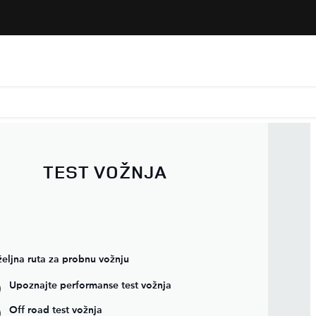
TEST VOŽNJA
eljna ruta za probnu vožnju
Upoznajte performanse test vožnja
Off road test vožnja