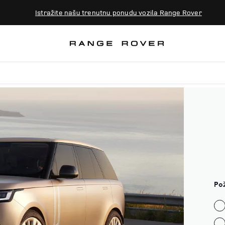
Istražite našu trenutnu ponudu vozila Range Rover
Pož