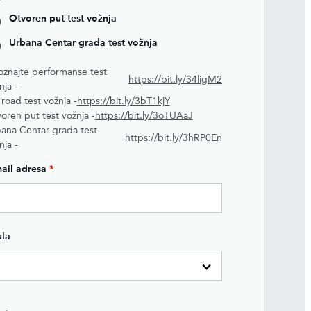
Otvoren put test vožnja
Urbana Centar grada test vožnja
znajte performanse test
https://bit.ly/34ligM2
nja -
 road test vožnja -
https://bit.ly/3bT1kjY
oren put test vožnja -
https://bit.ly/3oTUAaJ
ana Centar grada test
https://bit.ly/3hRP0En
nja -
ail adresa
*
ula