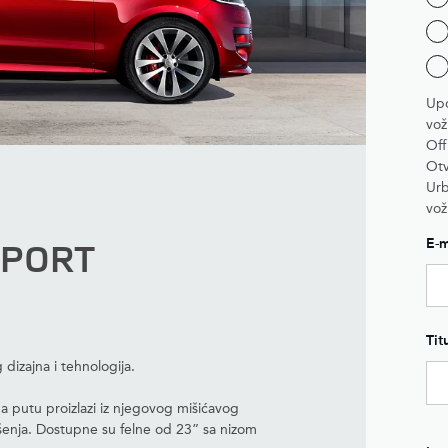
Upo
vož
Off
Otv
Urb
vož
SPORT
E-m
Tit
izajna i tehnologija.
 putu proizlazi iz njegovog mišićavog
išenja. Dostupne su felne od 23” sa nizom