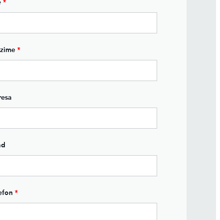
e
*
ezime
*
resa
ad
efon
*