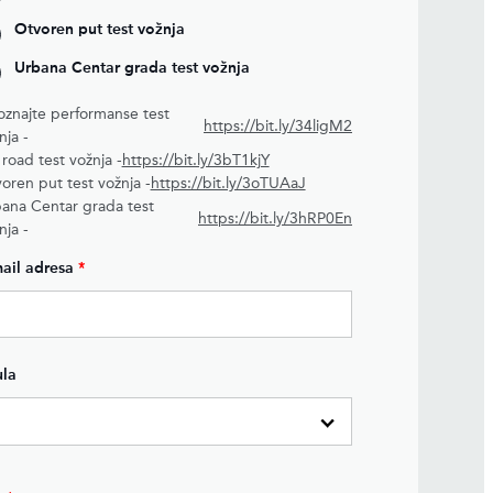
Otvoren put test vožnja
Urbana Centar grada test vožnja
znajte performanse test
https://bit.ly/34ligM2
nja -
 road test vožnja -
https://bit.ly/3bT1kjY
oren put test vožnja -
https://bit.ly/3oTUAaJ
ana Centar grada test
https://bit.ly/3hRP0En
nja -
ail adresa
*
ula