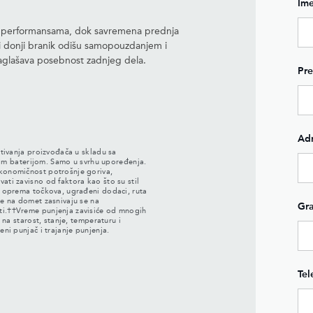
Im
i performansama, dok savremena prednja
ni donji branik odišu samopouzdanjem i
naglašava posebnost zadnjeg dela.
Pr
Ad
itivanja proizvođača u skladu sa
 baterijom. Samo u svrhu upoređenja.
ekonomičnost potrošnje goriva,
ati zavisno od faktora kao što su stil
e, oprema točkova, ugrađeni dodaci, ruta
se na domet zasnivaju se na
Gr
ti.††Vreme punjenja zavisiće od mnogih
e na starost, stanje, temperaturu i
eni punjač i trajanje punjenja.
Tel