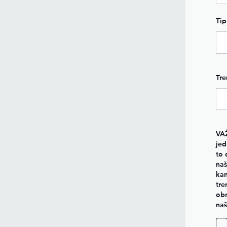
Tip
Tre
VA
jed
to 
naš
kan
tre
obr
na