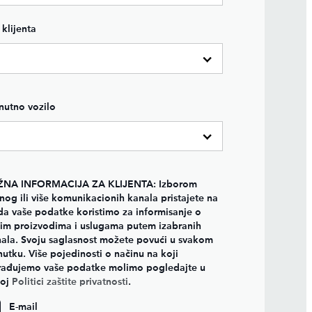
 klijenta
nutno vozilo
ŽNA INFORMACIJA ZA KLIJENTA: Izborom
nog ili više komunikacionih kanala pristajete na
da vaše podatke koristimo za informisanje o
im proizvodima i uslugama putem izabranih
ala. Svoju saglasnost možete povući u svakom
nutku. Više pojedinosti o načinu na koji
ađujemo vaše podatke molimo pogledajte u
šoj
Politici zaštite privatnosti
.
E-mail