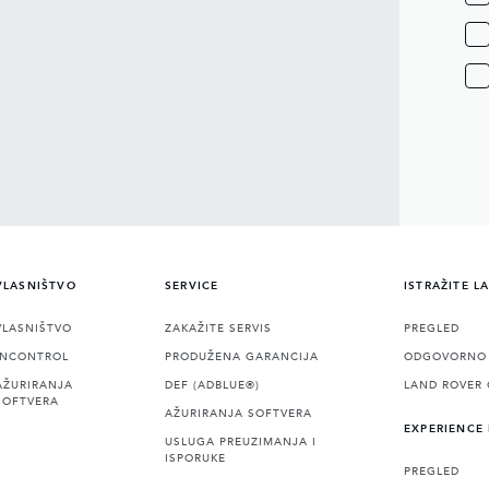
VLASNIŠTVO
SERVICE
ISTRAŽITE L
VLASNIŠTVO
ZAKAŽITE SERVIS
PREGLED
INCONTROL
PRODUŽENA GARANCIJA
ODGOVORNO 
AŽURIRANJA
DEF (ADBLUE®)
LAND ROVER 
SOFTVERA
AŽURIRANJA SOFTVERA
EXPERIENCE
USLUGA PREUZIMANJA I
ISPORUKE
PREGLED