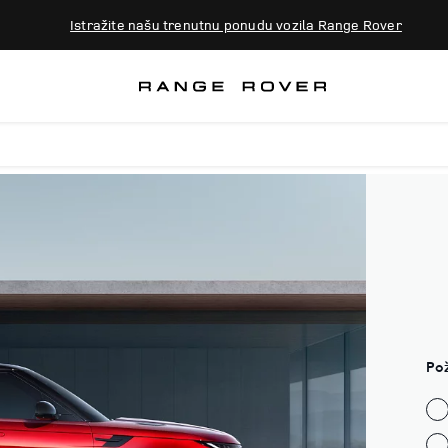
Istražite našu trenutnu ponudu vozila Range Rover
Pož