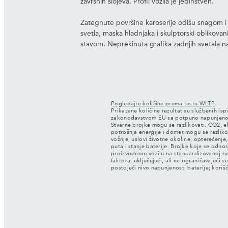
završnih slojeva. Profil vozila je jedinstven.
Zategnute površine karoserije odišu snagom 
svetla, maska hladnjaka i skulptorski oblikova
stavom. Neprekinuta grafika zadnjih svetala 
Pogledajte količine prema testu WLTP.
Prikazane količine rezultat su službenih isp
zakonodavstvom EU sa potpuno napunjenom
Stvarne brojke mogu se razlikovati. CO2, 
potrošnja energije i domet mogu se razlikov
vožnje, uslovi životne okoline, opterećenj
puta i stanje baterije. Brojke koje se odno
proizvodnom vozilu na standardizovanoj ru
faktora, uključujući, ali ne ograničavajući s
postojeći nivo napunjenosti baterije; korišć