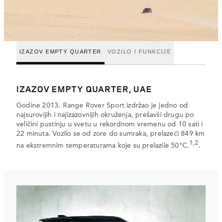
IZAZOV EMPTY QUARTER
VOZILO I FUNKCIJE
IZAZOV EMPTY QUARTER, UAE
Godine 2013. Range Rover Sport izdržao je jedno od
najsurovijih i najizazovnijih okruženja, prešavši drugu po
veličini pustinju u svetu u rekordnom vremenu od 10 sati i
22 minuta. Vozilo se od zore do sumraka, prelazeći 849 km
1,2
na ekstremnim temperaturama koje su prelazile 50°C.
.