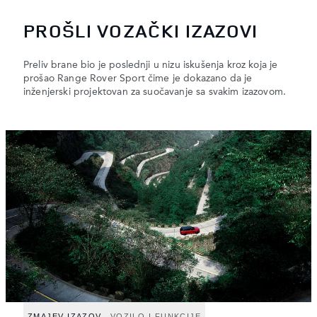
PROŠLI VOZAČKI IZAZOVI
Preliv brane bio je poslednji u nizu iskušenja kroz koja je
prošao Range Rover Sport čime je dokazano da je
inženjerski projektovan za suočavanje sa svakim izazovom.
ZMAJEV IZAZOV
VOZILO I FUNKCIJE