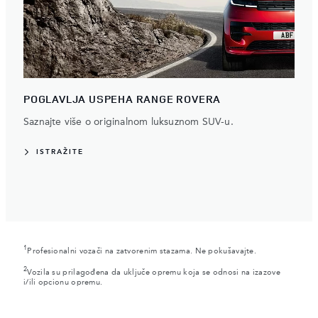
POGLAVLJA USPEHA RANGE ROVERA
Saznajte više o originalnom luksuznom SUV-u.
ISTRAŽITE
1
Profesionalni vozači na zatvorenim stazama. Ne pokušavajte.
2
Vozila su prilagođena da uključe opremu koja se odnosi na izazove
i/ili opcionu opremu.