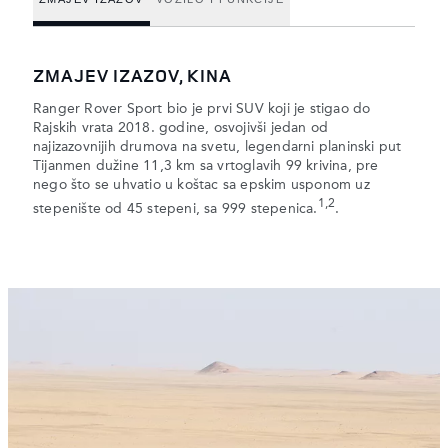
ZMAJEV IZAZOV, KINA
Ranger Rover Sport bio je prvi SUV koji je stigao do
Rajskih vrata 2018. godine, osvojivši jedan od
najizazovnijih drumova na svetu, legendarni planinski put
Tijanmen dužine 11,3 km sa vrtoglavih 99 krivina, pre
nego što se uhvatio u koštac sa epskim usponom uz
1,2
stepenište od 45 stepeni, sa 999 stepenica.
.