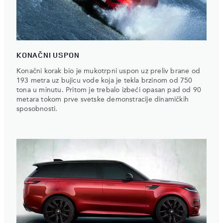
KONAČNI USPON
Konačni korak bio je mukotrpni uspon uz preliv brane od
193 metra uz bujicu vode koja je tekla brzinom od 750
tona u minutu. Pritom je trebalo izbeći opasan pad od 90
metara tokom prve svetske demonstracije dinamičkih
sposobnosti.