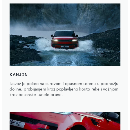
KANJON
Izazov je počeo na surovom i opasnom terenu u podnožju
doline, probijanjem kroz poplavljeno korito reke i vožnjom
kroz betonske tunele brane.