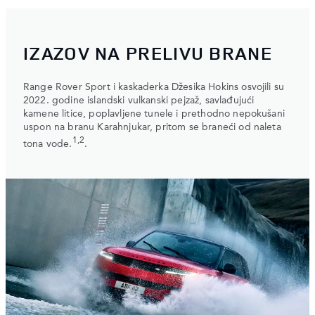
IZAZOV NA PRELIVU BRANE
Range Rover Sport i kaskaderka Džesika Hokins osvojili su
2022. godine islandski vulkanski pejzaž, savlađujući
kamene litice, poplavljene tunele i prethodno nepokušani
uspon na branu Karahnjukar, pritom se braneći od naleta
1,2
tona vode.
.