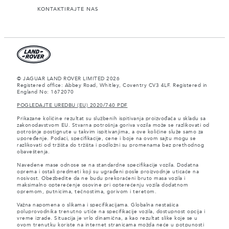
KONTAKTIRAJTE NAS
© JAGUAR LAND ROVER LIMITED 2026
Registered office: Abbey Road, Whitley, Coventry CV3 4LF. Registered in
England No: 1672070
POGLEDAJTE UREDBU (EU) 2020/740 PDF
Prikazane količine rezultat su službenih ispitivanja proizvođača u skladu sa
zakonodavstvom EU. Stvarna potrošnja goriva vozila može se razlikovati od
potrošnje postignute u takvim ispitivanjima, a ove količine služe samo za
upoređenje. Podaci, specifikacije, cene i boje na ovom sajtu mogu se
razlikovati od tržišta do tržišta i podložni su promenama bez prethodnog
obaveštenja.
Navedene mase odnose se na standardne specifikacije vozila. Dodatna
oprema i ostali predmeti koji su ugrađeni posle proizvodnje uticaće na
nosivost. Obezbedite da ne budu prekoračeni bruto masa vozila i
maksimalno opterećenje osovine pri opterećenju vozila dodatnom
opremom, putnicima, tečnostima, gorivom i teretom.
Važna napomena o slikama i specifikacijama. Globalna nestašica
poluprovodnika trenutno utiče na specifikacije vozila, dostupnost opcija i
vreme izrade. Situacija je vrlo dinamična, a kao rezultat slike koje se u
ovom trenutku koriste na internet stranicama možda neće u potpunosti