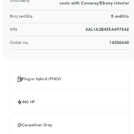
Unutrašnji
seats with Caraway/Ebony interior
Broj sedišta
5 sedišta
VIN
SAL1A2B45SA497842
Order no.
18306440
Plug-in hybrid (PHEV)
460 HP
Carpathian Grey