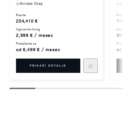
Arroios Grey
Sant
kupite
kupite
204,410 €
110,
ugovorite lizing
ugovor
2,999 € / mesec
999 
pretplatite se
pretpla
od 6,499 € / mesec
od 2
PRIKAŽI DETALJE