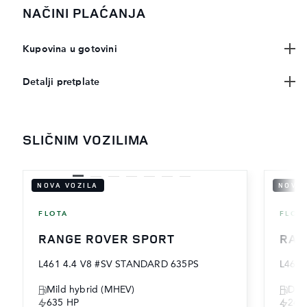
NAČINI PLAĆANJA
Kupovina u gotovini
Detalji pretplate
SLIČNIM VOZILIMA
NOVA VOZILA
NOVA 
FLOTA
FLOT
RANGE ROVER SPORT
RAN
L461 4.4 V8 #SV STANDARD 635PS
L461 
Mild hybrid (MHEV)
DIZ
635 HP
249