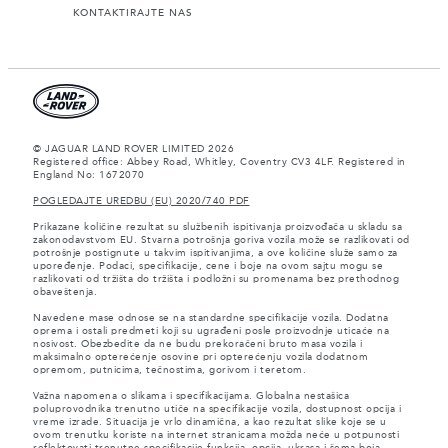
KONTAKTIRAJTE NAS
© JAGUAR LAND ROVER LIMITED 2026
Registered office: Abbey Road, Whitley, Coventry CV3 4LF. Registered in
England No: 1672070
POGLEDAJTE UREDBU (EU) 2020/740 PDF
Prikazane količine rezultat su službenih ispitivanja proizvođača u skladu sa
zakonodavstvom EU. Stvarna potrošnja goriva vozila može se razlikovati od
potrošnje postignute u takvim ispitivanjima, a ove količine služe samo za
upoređenje. Podaci, specifikacije, cene i boje na ovom sajtu mogu se
razlikovati od tržišta do tržišta i podložni su promenama bez prethodnog
obaveštenja.
Navedene mase odnose se na standardne specifikacije vozila. Dodatna
oprema i ostali predmeti koji su ugrađeni posle proizvodnje uticaće na
nosivost. Obezbedite da ne budu prekoračeni bruto masa vozila i
maksimalno opterećenje osovine pri opterećenju vozila dodatnom
opremom, putnicima, tečnostima, gorivom i teretom.
Važna napomena o slikama i specifikacijama. Globalna nestašica
poluprovodnika trenutno utiče na specifikacije vozila, dostupnost opcija i
vreme izrade. Situacija je vrlo dinamična, a kao rezultat slike koje se u
ovom trenutku koriste na internet stranicama možda neće u potpunosti