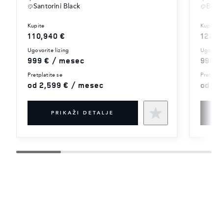
Santorini Black
Bor
kupite
kupite
110,940 €
122,
ugovorite lizing
ugovor
999 € / mesec
999 
pretplatite se
pretpla
od 2,599 € / mesec
od 2
PRIKAŽI DETALJE