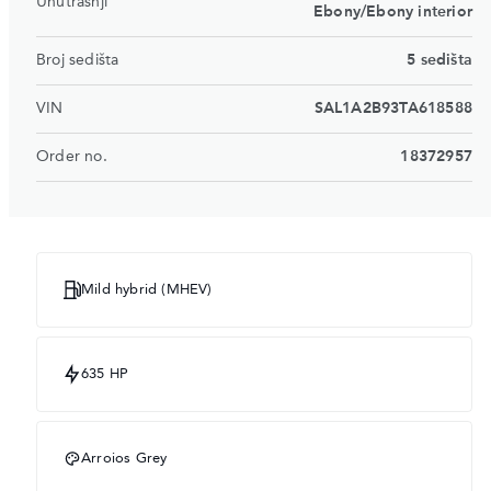
Unutrašnji
Ebony/Ebony interior
Broj sedišta
5 sedišta
VIN
SAL1A2B93TA618588
Order no.
18372957
Mild hybrid (MHEV)
635 HP
Arroios Grey