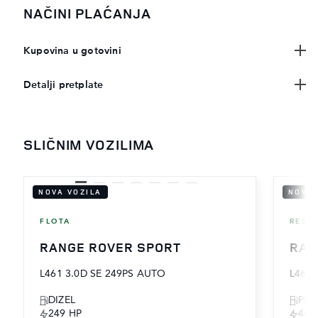
NAČINI PLAĆANJA
Kupovina u gotovini
Detalji pretplate
SLIČNIM VOZILIMA
NOVA VOZILA
NOVA 
FLOTA
RESE
RANGE ROVER SPORT
RAN
L461 3.0D SE 249PS AUTO
L461 
DIZEL
Plug
249 HP
460