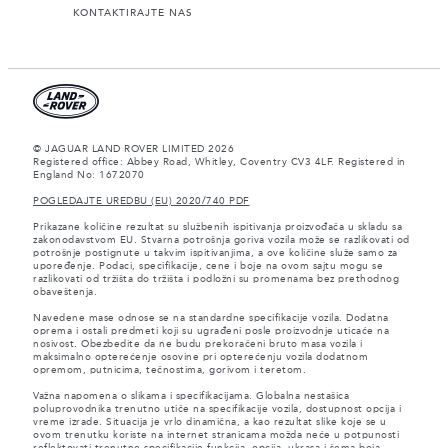
KONTAKTIRAJTE NAS
© JAGUAR LAND ROVER LIMITED 2026
Registered office: Abbey Road, Whitley, Coventry CV3 4LF. Registered in
England No: 1672070
POGLEDAJTE UREDBU (EU) 2020/740 PDF
Prikazane količine rezultat su službenih ispitivanja proizvođača u skladu sa
zakonodavstvom EU. Stvarna potrošnja goriva vozila može se razlikovati od
potrošnje postignute u takvim ispitivanjima, a ove količine služe samo za
upoređenje. Podaci, specifikacije, cene i boje na ovom sajtu mogu se
razlikovati od tržišta do tržišta i podložni su promenama bez prethodnog
obaveštenja.
Navedene mase odnose se na standardne specifikacije vozila. Dodatna
oprema i ostali predmeti koji su ugrađeni posle proizvodnje uticaće na
nosivost. Obezbedite da ne budu prekoračeni bruto masa vozila i
maksimalno opterećenje osovine pri opterećenju vozila dodatnom
opremom, putnicima, tečnostima, gorivom i teretom.
Važna napomena o slikama i specifikacijama. Globalna nestašica
poluprovodnika trenutno utiče na specifikacije vozila, dostupnost opcija i
vreme izrade. Situacija je vrlo dinamična, a kao rezultat slike koje se u
ovom trenutku koriste na internet stranicama možda neće u potpunosti