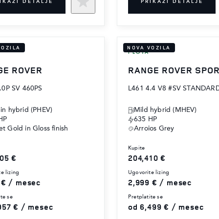
IKAŽI DETALJE
PRIKAŽI DETALJE
VOZILA
NOVA VOZILA
FLOTA
GE ROVER
RANGE ROVER SPO
.0P SV 460PS
L461 4.4 V8 #SV STANDAR
-in hybrid (PHEV)
Mild hybrid (MHEV)
HP
635 HP
t Gold in Gloss finish
Arroios Grey
kupite
05 €
204,410 €
te lizing
ugovorite lizing
 € / mesec
2,999 € / mesec
ite se
pretplatite se
957 € / mesec
od 6,499 € / mesec