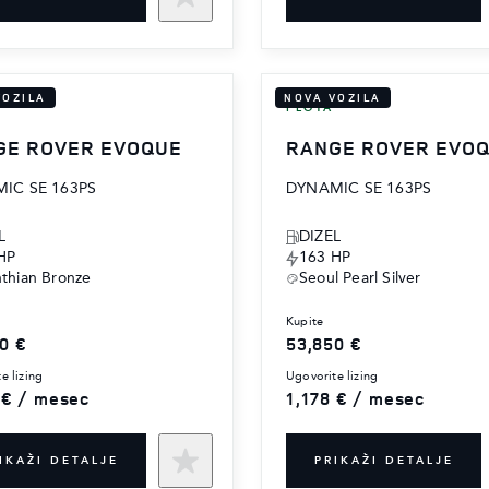
VOZILA
NOVA VOZILA
FLOTA
GE ROVER EVOQUE
RANGE ROVER EVO
IC SE 163PS
DYNAMIC SE 163PS
L
DIZEL
HP
163 HP
nthian Bronze
Seoul Pearl Silver
kupite
0 €
53,850 €
te lizing
ugovorite lizing
 € / mesec
1,178 € / mesec
IKAŽI DETALJE
PRIKAŽI DETALJE