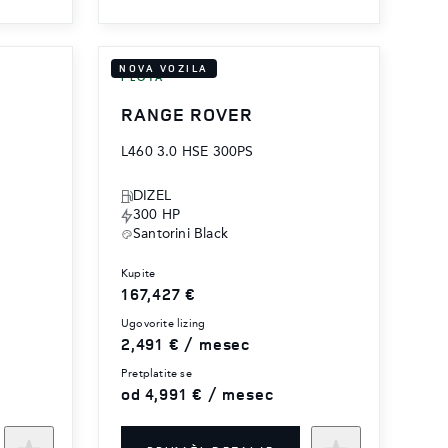
NOVA VOZILA
FLOTA
RANGE ROVER
L460 3.0 HSE 300PS
DIZEL
300 HP
Santorini Black
kupite
167,427 €
ugovorite lizing
2,491 € / mesec
pretplatite se
od 4,991 € / mesec