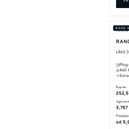
PR
NOVA 
FLOTA
RAN
L460 3
Plug
460 
Sunse
kupite
252,5
ugovori
3,757
pretplat
od 5,