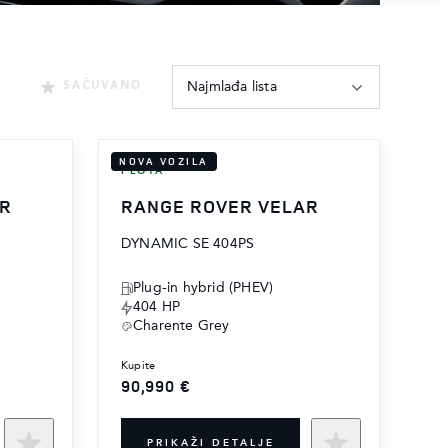
Najmlađa lista
SAČUVANO
NOVA VOZILA
FLOTA
AR
RANGE ROVER VELAR
DYNAMIC SE 404PS
Plug-in hybrid (PHEV)
404 HP
Charente Grey
kupite
90,990 €
PRIKAŽI DETALJE