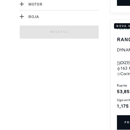
MOTOR
BOJA
NOVA 
FLOTA
RESETUJ
RAN
DYNAM
DIZE
163 
Cori
kupite
53,85
ugovori
1,175
PR