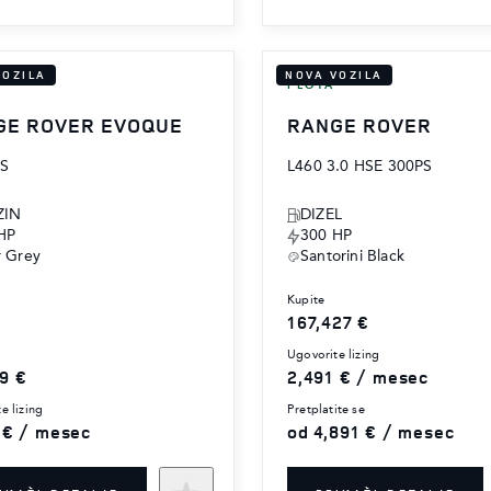
VOZILA
NOVA VOZILA
FLOTA
GE ROVER EVOQUE
RANGE ROVER
PS
L460 3.0 HSE 300PS
ZIN
DIZEL
HP
300 HP
r Grey
Santorini Black
kupite
167,427 €
ugovorite lizing
9 €
2,491 € / mesec
te lizing
pretplatite se
 € / mesec
od 4,891 € / mesec