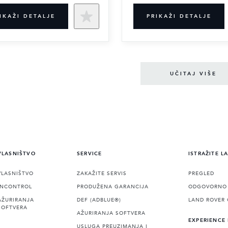
IKAŽI DETALJE
PRIKAŽI DETALJE
UČITAJ VIŠE
VLASNIŠTVO
SERVICE
ISTRAŽITE L
VLASNIŠTVO
ZAKAŽITE SERVIS
PREGLED
INCONTROL
PRODUŽENA GARANCIJA
ODGOVORNO 
AŽURIRANJA
DEF (ADBLUE®)
LAND ROVER 
SOFTVERA
AŽURIRANJA SOFTVERA
EXPERIENCE
USLUGA PREUZIMANJA I