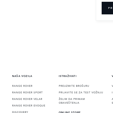
PR
NAŠA VOZILA
ISTRAŽIVATI
RANGE ROVER
PREUZMITE BROŠURU
RANGE ROVER SPORT
PRIJAVITE SE ZA TEST VOŽNJU
RANGE ROVER VELAR
ŽELIM DA PRIMAM
OBAVEŠTENJA
RANGE ROVER EVOQUE
DISCOVERY
ONLINE STORE