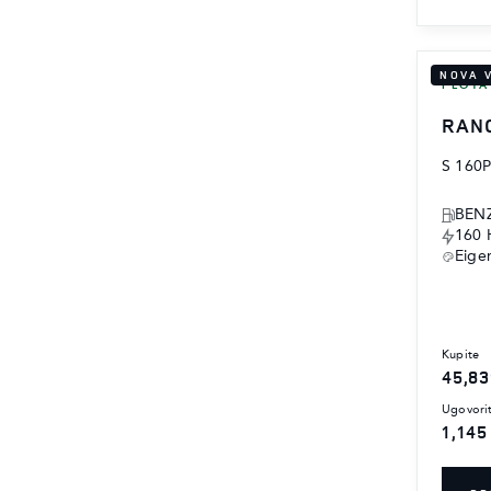
NOVA 
FLOTA
RAN
S 160
BEN
160 
Eige
kupite
45,83
ugovori
1,145