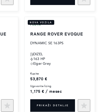
NOVA VOZILA
FLOTA
QUE
RANGE ROVER EVOQUE
DYNAMIC SE 163PS
DIZEL
163 HP
Eiger Grey
kupite
53,870 €
ugovorite lizing
1,175 € / mesec
PRIKAŽI DETALJE