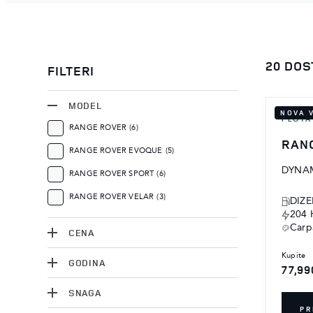
20 DO
FILTERI
MODEL
NOVA 
FLOTA
RANGE ROVER
(6)
RAN
RANGE ROVER EVOQUE
(5)
DYNAM
RANGE ROVER SPORT
(6)
RANGE ROVER VELAR
(3)
DIZE
204 
Carp
CENA
kupite
GODINA
77,99
SNAGA
PR