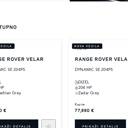
STUPNO
VOZILA
NOVA VOZILA
FLOTA
GE ROVER VELAR
RANGE ROVER VEL
IC SE 204PS
DYNAMIC SE 204PS
L
DIZEL
HP
204 HP
athian Grey
Zadar Grey
kupite
0 €
77,990 €
IKAŽI DETALJE
PRIKAŽI DETALJE