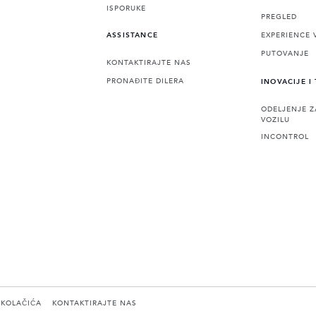
ISPORUKE
PREGLED
EXPERIENCE 
ASSISTANCE
PUTOVANJE
KONTAKTIRAJTE NAS
PRONAĐITE DILERA
INOVACIJE I
ODELJENJE Z
VOZILU
INCONTROL
 KOLAČIĆA
KONTAKTIRAJTE NAS