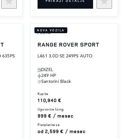
PRIKAŽI DETALJE
NOVA VOZILA
FLOTA
RT
RANGE ROVER SPORT
D 635PS
L461 3.0D SE 249PS AUTO
DIZEL
249 HP
Santorini Black
kupite
110,940 €
ugovorite lizing
999 € / mesec
pretplatite se
od 2,599 € / mesec