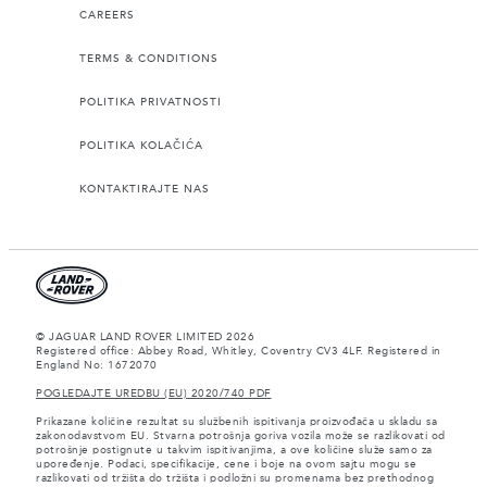
CAREERS
TERMS & CONDITIONS
POLITIKA PRIVATNOSTI
POLITIKA KOLAČIĆA
KONTAKTIRAJTE NAS
© JAGUAR LAND ROVER LIMITED 2026
Registered office: Abbey Road, Whitley, Coventry CV3 4LF. Registered in
England No: 1672070
POGLEDAJTE UREDBU (EU) 2020/740 PDF
Prikazane količine rezultat su službenih ispitivanja proizvođača u skladu sa
zakonodavstvom EU. Stvarna potrošnja goriva vozila može se razlikovati od
potrošnje postignute u takvim ispitivanjima, a ove količine služe samo za
upoređenje. Podaci, specifikacije, cene i boje na ovom sajtu mogu se
razlikovati od tržišta do tržišta i podložni su promenama bez prethodnog