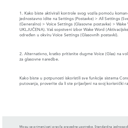
1. Kako biste aktivirali kontrole svog vozila pomoću kom
jednostavno idite na Settings (Postavke) > All Settings (S
(Generalno) > Voice Settings (Glasovne postavke) > Wake 
UKLJUČENA). Vaš sopstveni izbor Wake Word (Aktivacijske 
određen u okviru Voice Settings (Glasovnih postavki).
2. Alternativno, kratko pritisnite dugme Voice (Glas) na vo
za glasovne naredbe.
Kako biste u potpunosti iskoristili sve funkcije sistema 
putovanja, proverite da li ste prijavljeni na svoj korisnički 
Mogu se primenjivati pravila pravedne upotrebe. Standardna jednogo