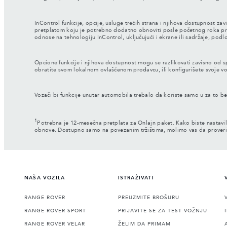
InControl funkcije, opcije, usluge trećih strana i njihova dostupnost 
pretplatom koju je potrebno dodatno obnoviti posle početnog roka pre
odnose na tehnologiju InControl, uključujući i ekrane ili sadržaje, pod
Opcione funkcije i njihova dostupnost mogu se razlikovati zavisno od sp
obratite svom lokalnom ovlašćenom prodavcu, ili konfigurišete svoje v
Vozači bi funkcije unutar automobila trebalo da koriste samo u za to
1
Potrebna je 12-mesečna pretplata za Onlajn paket. Kako biste nastavil
obnove. Dostupno samo na povezanim tržištima, molimo vas da proverite
NAŠA VOZILA
ISTRAŽIVATI
RANGE ROVER
PREUZMITE BROŠURU
RANGE ROVER SPORT
PRIJAVITE SE ZA TEST VOŽNJU
RANGE ROVER VELAR
ŽELIM DA PRIMAM