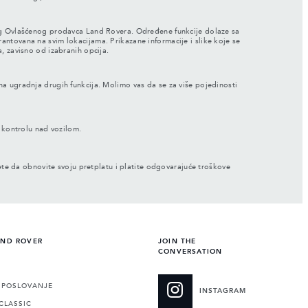
svog Ovlašćenog prodavca Land Rovera. Određene funkcije dolaze sa
ovana na svim lokacijama. Prikazane informacije i slike koje se
ma, zavisno od izabranih opcija.
bna ugradnja drugih funkcija. Molimo vas da se za više pojedinosti
u kontrolu nad vozilom.
ete da obnovite svoju pretplatu i platite odgovarajuće troškove
AND ROVER
JOIN THE
CONVERSATION
POSLOVANJE
INSTAGRAM
CLASSIC