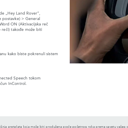
ande „Hey Land Rover”,
ve postavke) > General
Word ON (Aktivacijska reč
reči) takođe može biti
lanu kako biste pokrenuli sistem
Connected Speech tokom
račun InControl.
dišnja pretplata koja može biti produžena posle početnog roka prema savetu vaše