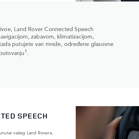
 nivoe, Land Rover Connected Speech
avigacijom, zabavom, klimatizacijom,
 kada putujete van mreže, određene glasovne
1
 putovanju
.
CTED SPEECH
 unutar vašeg Land Rovera.