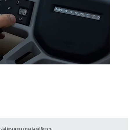
g ovlašćenog prodavca Land Rovera.