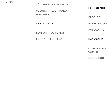
SOFTVERA
AŽURIRANJA SOFTVERA
EXPERIENCE
USLUGA PREUZIMANJA I
ISPORUKE
PREGLED
EXPERIENCE 
ASSISTANCE
PUTOVANJE
KONTAKTIRAJTE NAS
PRONAĐITE DILERA
INOVACIJE I
ODELJENJE Z
VOZILU
INCONTROL