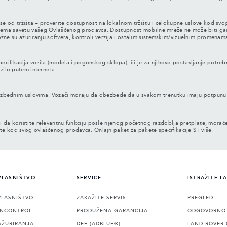
zavise od tržišta – proverite dostupnost na lokalnom tržištu i celokupne uslove kod 
ma savetu vašeg Ovlašćenog prodavca. Dostupnost mobilne mreže ne može biti garant
ložne su ažuriranju softvera, kontroli verzija i ostalim sistemskim/vizuelnim promena
ecifikacija vozila (modela i pogonskog sklopa), ili je za njihovo postavljanje potre
ozilo putem interneta.
 bezbednim uslovima. Vozači moraju da obezbede da u svakom trenutku imaju potpun
i da koristite relevantnu funkciju posle njenog početnog razdoblja pretplate, morać
 kod svog ovlašćenog prodavca. Onlajn paket za pakete specifikacije S i više.
VLASNIŠTVO
SERVICE
ISTRAŽITE L
VLASNIŠTVO
ZAKAŽITE SERVIS
PREGLED
INCONTROL
PRODUŽENA GARANCIJA
ODGOVORNO 
AŽURIRANJA
DEF (ADBLUE®)
LAND ROVER 