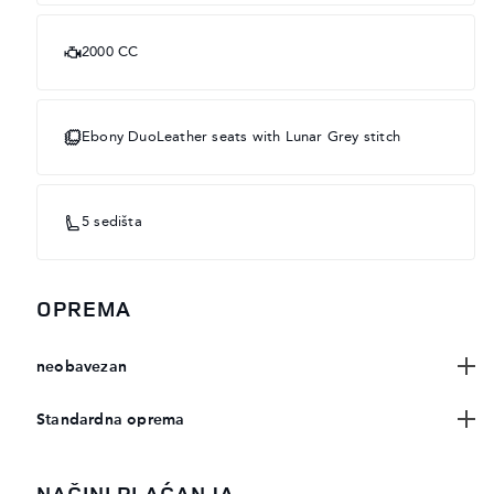
2000 CC
Ebony DuoLeather seats with Lunar Grey stitch
5 sedišta
OPREMA
neobavezan
Standardna oprema
NAČINI PLAĆANJA