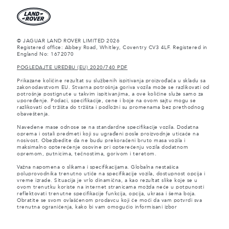
© JAGUAR LAND ROVER LIMITED 2026
Registered office: Abbey Road, Whitley, Coventry CV3 4LF. Registered in
England No: 1672070
POGLEDAJTE UREDBU (EU) 2020/740 PDF
Prikazane količine rezultat su službenih ispitivanja proizvođača u skladu sa
zakonodavstvom EU. Stvarna potrošnja goriva vozila može se razlikovati od
potrošnje postignute u takvim ispitivanjima, a ove količine služe samo za
upoređenje. Podaci, specifikacije, cene i boje na ovom sajtu mogu se
razlikovati od tržišta do tržišta i podložni su promenama bez prethodnog
obaveštenja.
Navedene mase odnose se na standardne specifikacije vozila. Dodatna
oprema i ostali predmeti koji su ugrađeni posle proizvodnje uticaće na
nosivost. Obezbedite da ne budu prekoračeni bruto masa vozila i
maksimalno opterećenje osovine pri opterećenju vozila dodatnom
opremom, putnicima, tečnostima, gorivom i teretom.
Važna napomena o slikama i specifikacijama. Globalna nestašica
poluprovodnika trenutno utiče na specifikacije vozila, dostupnost opcija i
vreme izrade. Situacija je vrlo dinamična, a kao rezultat slike koje se u
ovom trenutku koriste na internet stranicama možda neće u potpunosti
reflektovati trenutne specifikacije funkcija, opcija, ukrasa i šema boja.
Obratite se svom ovlašćenom prodavcu koji će moći da vam potvrdi sva
trenutna ograničenja, kako bi vam omogućio informisani izbor