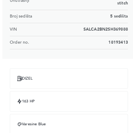
Unutrašnji
stitch
Broj sedišta
5 sedišta
VIN
SALCA2BN2SH369888
Order no.
18193413
DIZEL
163 HP
Varesine Blue