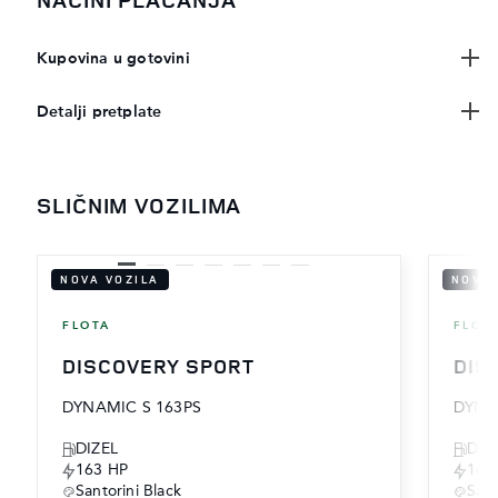
Kupovina u gotovini
Detalji pretplate
SLIČNIM VOZILIMA
NOVA VOZILA
NOVA 
FLOTA
FLOT
DISCOVERY SPORT
DIS
DYNAMIC S 163PS
DYNA
DIZEL
DIZ
163 HP
163
Santorini Black
Sant