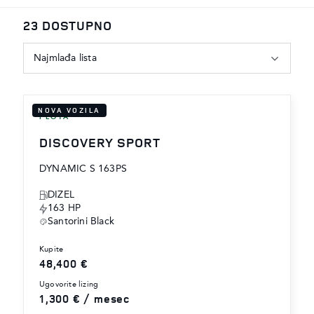
23 DOSTUPNO
Najmlađa lista
NOVA VOZILA
FLOTA
DISCOVERY SPORT
DYNAMIC S 163PS
DIZEL
163 HP
Santorini Black
kupite
48,400 €
ugovorite lizing
1,300 € / mesec