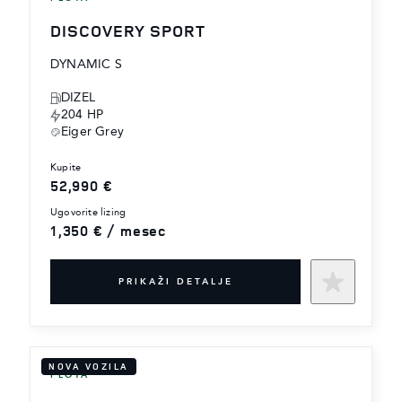
DISCOVERY SPORT
DYNAMIC S
DIZEL
204 HP
Eiger Grey
kupite
52,990 €
ugovorite lizing
1,350 € / mesec
PRIKAŽI DETALJE
NOVA VOZILA
FLOTA