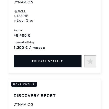
DYNAMIC S
DIZEL
163 HP
Eiger Grey
kupite
48,400 €
ugovorite lizing
1,300 € / mesec
PRIKAŽI DETALJE
NOVA VOZILA
FLOTA
DISCOVERY SPORT
DYNAMIC S