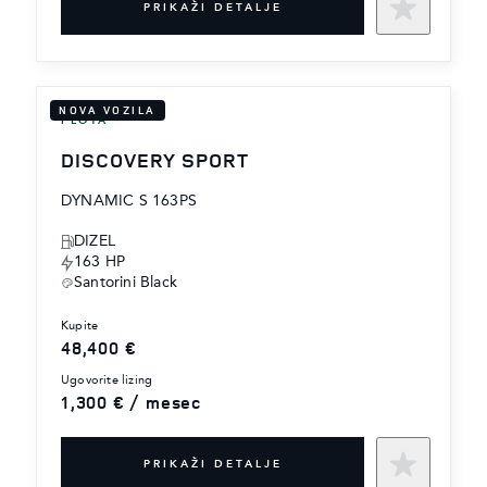
PRIKAŽI DETALJE
NOVA VOZILA
FLOTA
DISCOVERY SPORT
DYNAMIC S 163PS
DIZEL
163 HP
Santorini Black
kupite
48,400 €
ugovorite lizing
1,300 € / mesec
PRIKAŽI DETALJE