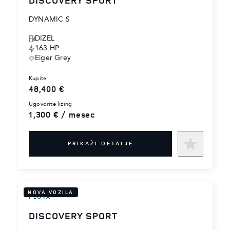
DYNAMIC S
DIZEL
163 HP
Eiger Grey
kupite
48,400 €
ugovorite lizing
1,300 € / mesec
PRIKAŽI DETALJE
NOVA VOZILA
FLOTA
DISCOVERY SPORT