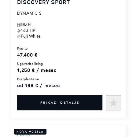
DISCOVERY SPORT
DYNAMIC S
DIZEL
163 HP
Fuji White
kupite
47,400 €
ugovorite lizing
1,250 € / mesec
pretplatite se
od 499 € / mesec
PRIKAŽI DETALJE
NOVA VOZILA
FLOTA