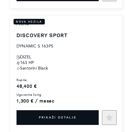
NOVA VOZILA
FLOTA
DISCOVERY SPORT
DYNAMIC S 163PS
DIZEL
163 HP
Santorini Black
kupite
48,400 €
ugovorite lizing
1,300 € / mesec
PRIKAŽI DETALJE