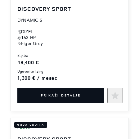
DISCOVERY SPORT
DYNAMIC S
DIZEL
163 HP
Eiger Grey
kupite
48,400 €
ugovorite lizing
1,300 € / mesec
PRIKAŽI DETALJE
NOVA VOZILA
FLOTA
DISCOVERY SPORT