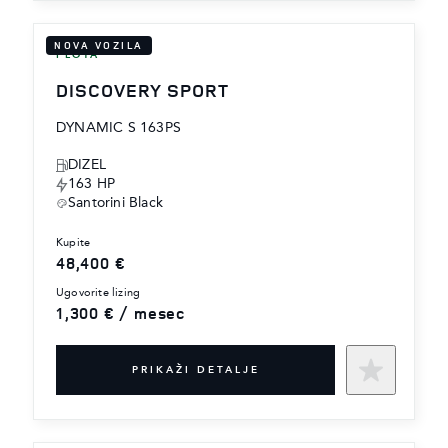
NOVA VOZILA
FLOTA
DISCOVERY SPORT
DYNAMIC S 163PS
DIZEL
163 HP
Santorini Black
kupite
48,400 €
ugovorite lizing
1,300 € / mesec
PRIKAŽI DETALJE