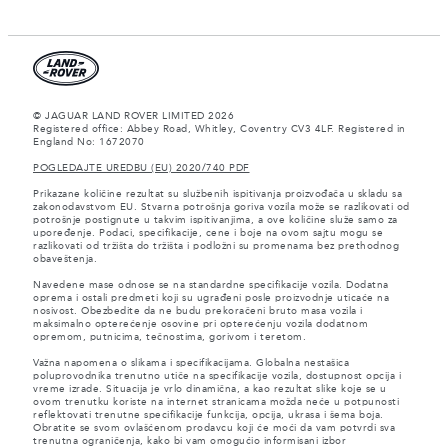
© JAGUAR LAND ROVER LIMITED 2026
Registered office: Abbey Road, Whitley, Coventry CV3 4LF. Registered in
England No: 1672070
POGLEDAJTE UREDBU (EU) 2020/740 PDF
Prikazane količine rezultat su službenih ispitivanja proizvođača u skladu sa
zakonodavstvom EU. Stvarna potrošnja goriva vozila može se razlikovati od
potrošnje postignute u takvim ispitivanjima, a ove količine služe samo za
upoređenje. Podaci, specifikacije, cene i boje na ovom sajtu mogu se
razlikovati od tržišta do tržišta i podložni su promenama bez prethodnog
obaveštenja.
Navedene mase odnose se na standardne specifikacije vozila. Dodatna
oprema i ostali predmeti koji su ugrađeni posle proizvodnje uticaće na
nosivost. Obezbedite da ne budu prekoračeni bruto masa vozila i
maksimalno opterećenje osovine pri opterećenju vozila dodatnom
opremom, putnicima, tečnostima, gorivom i teretom.
Važna napomena o slikama i specifikacijama. Globalna nestašica
poluprovodnika trenutno utiče na specifikacije vozila, dostupnost opcija i
vreme izrade. Situacija je vrlo dinamična, a kao rezultat slike koje se u
ovom trenutku koriste na internet stranicama možda neće u potpunosti
reflektovati trenutne specifikacije funkcija, opcija, ukrasa i šema boja.
Obratite se svom ovlašćenom prodavcu koji će moći da vam potvrdi sva
trenutna ograničenja, kako bi vam omogućio informisani izbor