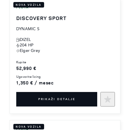
NOVA VOZILA
FLOTA
DISCOVERY SPORT
DYNAMIC S
DIZEL
204 HP
Eiger Grey
kupite
52,990 €
ugovorite lizing
1,350 € / mesec
PRIKAŽI DETALJE
NOVA VOZILA
FLOTA