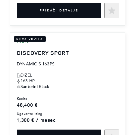
PRIKAŽI DETALJE
NOVA VOZILA
FLOTA
DISCOVERY SPORT
DYNAMIC S 163PS
DIZEL
163 HP
Santorini Black
kupite
48,400 €
ugovorite lizing
1,300 € / mesec