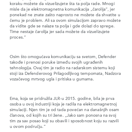
koraku možete da vizuelizujete šta ta polja rade. Mnogi
misle da je elektromagnetna komunikacija „čarolija”, jer
ponekad ne znate zašto naprosto ne možete da shvatite u
čemu je problem. Ali sa ovom simulacijom zapravo možete
da vidite gde se nalaze ta polja i gde dolazi do sprege.
Time nestaje čarolija jer sada možete da vizuelizujete
proces.”
Osim što omogućava komunikaciju sa svetom, Defender
takođe i prenosi poruke između svojih ugrađenih
tehnologija. Ovaj tim je radio na radarskom sistemu koji
stoji iza Defenderovog Prilagodljivog tempomata, Nadzora
vozačevog mrtvog ugla i pritiska u gumama.
Ema, koja se pridružila JLR-u 2015. godine, bila je prva
osoba u ovoj industriji koja je radila na elektromagnetnoj
simulaciji. Njen tim je od tada povećan na današnjih osam
članova, od kojih su tri žene. „Jako sam ponosna na svoj
tim za sav posao koji su obavili i sposobnost koju su razvili
u ovom području.”