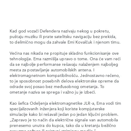
Kad god vozači Defendera nazivaju nekog u pokretu,
puštaju muziku ili prate satelitsku navigaciju bez prekida,
to delimično mogu da zahvale Emi Kovalčuk i njenom timu.
Većina nas nikada ne propituje skladno funkcionisanje ove
tehnologije. Ema razmišlja upravo o tome. Ona će vam reći
da se najbolje performanse rešavaju nalaženjem najboljeg
mesta za postavljanje automobilskih antena. I
elektromagnetnom kompatibilnošću. Jednostavno rečeno,
to je sposobnost posebnih delova elektronske opreme da
odrade svoj posao bez međusobnog ometanja. To
ometanje naziva se sprega i važno ju je izbeći.
Kao šefica Odeljenja elektromagnetike JLR-a, Ema vodi tim
specijalizovanih inženjera koji koriste kompjuterske
simulacije kako bi rešavali jedan po jedan ključni problem.
„Zapravo je to način da električne signale van automobila
prenesemo unutra do kupca, tako da u kretanju bežično