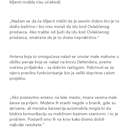
klijenti možda nisu očekivali.
„Nadam se da će klijenti misliti da je sasvim dobro što je to
došlo bežično i što nisu morali da idu kod Ovlašćenog
prodavca. Ako tražite od ljudi da idu kod Ovlašćenog
prodavca, smatraće da je to dosta nepraktično.”
Antena koja to omogućava nalazi se unutar male mahune u
obliku peraje koja se nalazi na krovu Defendera, prema
vratima prtljažnika – sa dobrim razlogom. Pobrinuti se za
njeno pravilno funkcionisanje bio je veliki doprinos celom
projektu.
„Ako postavimo antenu na loše mesto, imaće veoma male
šanse za prijem. Možete ih staviti negde u branik, gde su
skrivene, ali metalna karoserija automobila mogla bi da
blokira komunikaciju sa mobilnom baznom stanicom, i to je
problem. Postavili smo ih na krov kako bismo dobili
najbolje rezultate.”