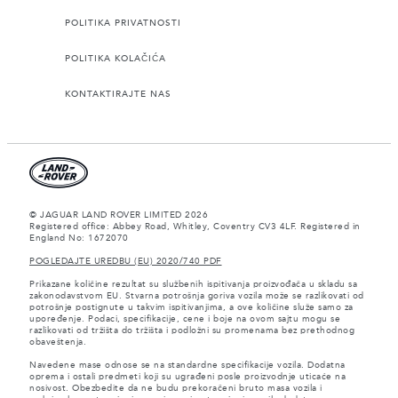
POLITIKA PRIVATNOSTI
POLITIKA KOLAČIĆA
KONTAKTIRAJTE NAS
© JAGUAR LAND ROVER LIMITED 2026
Registered office: Abbey Road, Whitley, Coventry CV3 4LF. Registered in
England No: 1672070
POGLEDAJTE UREDBU (EU) 2020/740 PDF
Prikazane količine rezultat su službenih ispitivanja proizvođača u skladu sa
zakonodavstvom EU. Stvarna potrošnja goriva vozila može se razlikovati od
potrošnje postignute u takvim ispitivanjima, a ove količine služe samo za
upoređenje. Podaci, specifikacije, cene i boje na ovom sajtu mogu se
razlikovati od tržišta do tržišta i podložni su promenama bez prethodnog
obaveštenja.
Navedene mase odnose se na standardne specifikacije vozila. Dodatna
oprema i ostali predmeti koji su ugrađeni posle proizvodnje uticaće na
nosivost. Obezbedite da ne budu prekoračeni bruto masa vozila i