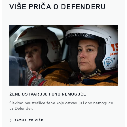
VIŠE PRIČA O DEFENDERU
ŽENE OSTVARUJU I ONO NEMOGUĆE
Slavimo neustrašive žene koje ostvaruju i ono nemoguće
uz Defender.
SAZNAJTE VIŠE