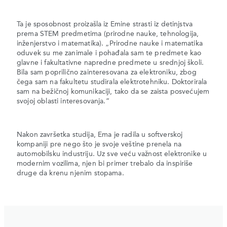
Ta je sposobnost proizašla iz Emine strasti iz detinjstva
prema STEM predmetima (prirodne nauke, tehnologija,
inženjerstvo i matematika). „Prirodne nauke i matematika
oduvek su me zanimale i pohađala sam te predmete kao
glavne i fakultativne napredne predmete u srednjoj školi.
Bila sam poprilično zainteresovana za elektroniku, zbog
čega sam na fakultetu studirala elektrotehniku. Doktorirala
sam na bežičnoj komunikaciji, tako da se zaista posvećujem
svojoj oblasti interesovanja.”
Nakon završetka studija, Ema je radila u softverskoj
kompaniji pre nego što je svoje veštine prenela na
automobilsku industriju. Uz sve veću važnost elektronike u
modernim vozilima, njen bi primer trebalo da inspiriše
druge da krenu njenim stopama.