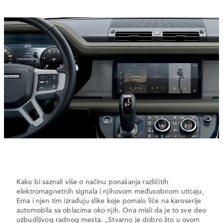
Kako bi saznali više o načinu ponašanja različitih
elektromagnetnih signala i njihovom međusobnom uticaju,
Ema i njen tim izrađuju slike koje pomalo liče na karoserije
automobila sa oblacima oko njih. Ona misli da je to sve deo
uzbudljivog radnog mesta. „Stvarno je dobro što u ovom