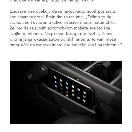
preuzme softver ili pristupi strimingu medija.”
Ljudi sve više očekuju da se njihovi automobili ponašaju
kao smart telefoni. Emin tim to razume. „Želimo to da
savladamo i uvedemo takvo iskustvo unutar automobila.
Želimo da sa svojim automobilom možete sve što i sa
svojim telefonom. Na primer, iz toga proizlazi i važnost
promišljanja lokacije automobilskih antena. To vam može
omogućiti da zapravo imate iste funkcije kao i na telefonu.”