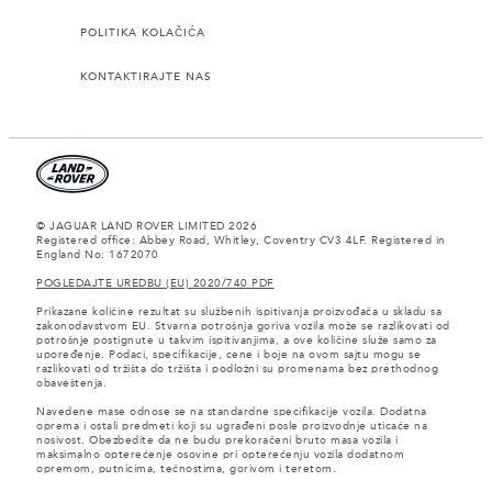
POLITIKA KOLAČIĆA
KONTAKTIRAJTE NAS
© JAGUAR LAND ROVER LIMITED 2026
Registered office: Abbey Road, Whitley, Coventry CV3 4LF. Registered in
England No: 1672070
POGLEDAJTE UREDBU (EU) 2020/740 PDF
Prikazane količine rezultat su službenih ispitivanja proizvođača u skladu sa
zakonodavstvom EU. Stvarna potrošnja goriva vozila može se razlikovati od
potrošnje postignute u takvim ispitivanjima, a ove količine služe samo za
upoređenje. Podaci, specifikacije, cene i boje na ovom sajtu mogu se
razlikovati od tržišta do tržišta i podložni su promenama bez prethodnog
obaveštenja.
Navedene mase odnose se na standardne specifikacije vozila. Dodatna
oprema i ostali predmeti koji su ugrađeni posle proizvodnje uticaće na
nosivost. Obezbedite da ne budu prekoračeni bruto masa vozila i
maksimalno opterećenje osovine pri opterećenju vozila dodatnom
opremom, putnicima, tečnostima, gorivom i teretom.