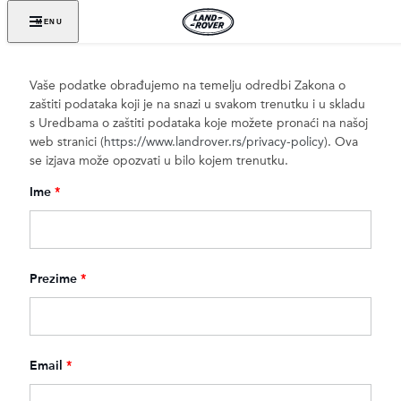
MENU
Vaše podatke obrađujemo na temelju odredbi Zakona o
zaštiti podataka koji je na snazi ​​u svakom trenutku i u skladu
s Uredbama o zaštiti podataka koje možete pronaći na našoj
web stranici (
https://www.landrover.rs/privacy-policy
). Ova
se izjava može opozvati u bilo kojem trenutku.
Ime
*
Prezime
*
Email
*