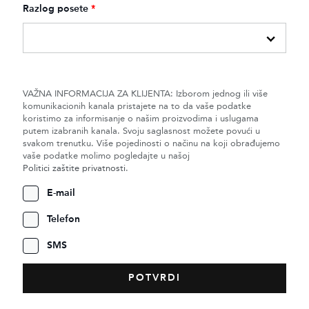
Razlog posete
*
VAŽNA INFORMACIJA ZA KLIJENTA: Izborom jednog ili više
komunikacionih kanala pristajete na to da vaše podatke
koristimo za informisanje o našim proizvodima i uslugama
putem izabranih kanala. Svoju saglasnost možete povući u
svakom trenutku. Više pojedinosti o načinu na koji obrađujemo
vaše podatke molimo pogledajte u našoj
Politici zaštite privatnosti
.
E-mail
Telefon
SMS